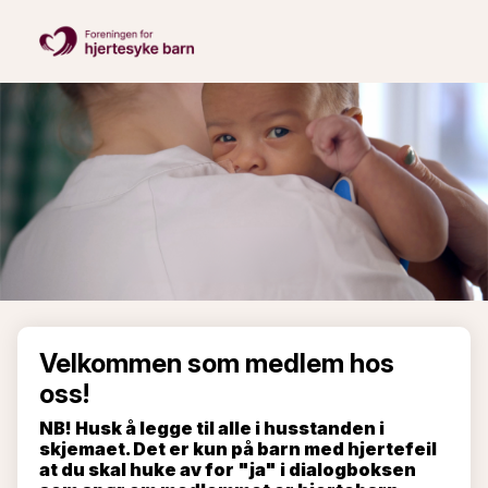
Velkommen som medlem hos
oss!
NB! Husk å legge til alle i husstanden i
skjemaet. Det er kun på barn med hjertefeil
at du skal huke av for "ja" i dialogboksen